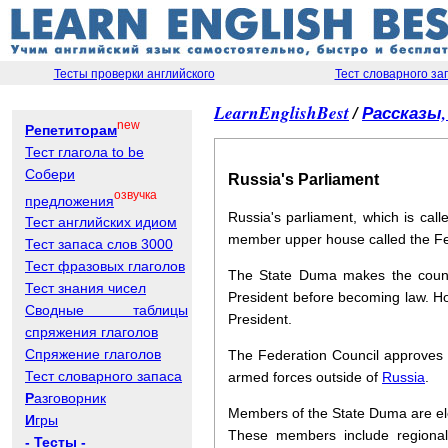
Тесты проверки английского
Тест словарного за
LearnEnglishBest
/
Рассказы
new
Репетиторам
Тест глагола to be
Собери
Russia's Parliament
озвучка
предложения
Russia's parliament, which is ca
Тест английских идиом
member upper house called the Fe
Тест запаса слов 3000
Тест фразовых глаголов
The State Duma makes the countr
Тест знания чисел
President before becoming law. H
Сводные таблицы
President.
спряжения глаголов
Спряжение глаголов
The Federation Council approves g
Тест словарного запаса
armed forces outside of
Russia
.
Р
азговорник
Members of the State Duma are ele
И
гры
These members include regional 
- Тесты -