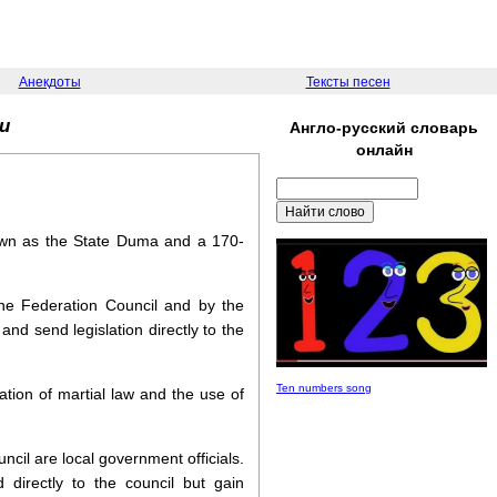
Анекдоты
Тексты песен
ии
Англо-русский словарь
онлайн
nown as the State Duma and a 170-
he Federation Council and by the
nd send legislation directly to the
Ten numbers song
tion of martial law and the use of
il are local government officials.
directly to the council but gain