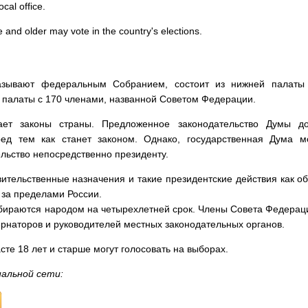
cal office.
e and older may vote in the country's elections.
азывают федеральным Собранием, состоит из нижней палаты 
 палаты с 170 членами, названной Советом Федерации.
ает законы страны. Предложенное законодательство Думы 
ед тем как станет законом. Однако, государственная Дума м
льство непосредственно президенту.
ительственные назначения и такие президентские действия как о
 за пределами России.
бираются народом на четырехлетней срок. Члены Совета Федерац
ернаторов и руководителей местных законодательных органов.
сте 18 лет и старше могут голосовать на выборах.
иальной сети: