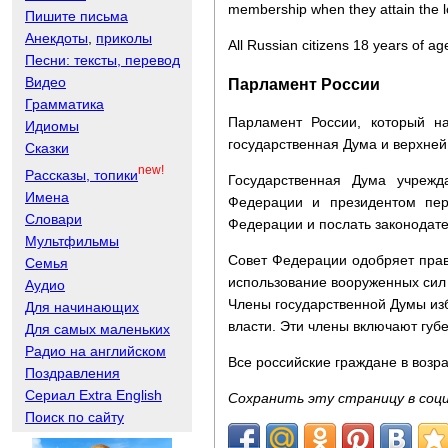
membership when they attain the lo
Пишите письма
Анекдоты
,
приколы
All Russian citizens 18 years of ag
Песни: тексты, перевод
Видео
Парламент России
Грамматика
Парламент России, который н
Идиомы
государственная Дума и верхней
Сказки
new!
Рассказы, топики
Государственная Дума учрежд
Имена
Федерации и президентом пер
Словари
Федерации и послать законодате
Мультфильмы
Совет Федерации одобряет прав
Семья
использование вооруженных сил
Аудио
Члены государственной Думы из
Для начинающих
власти. Эти члены включают губ
Для самых маленьких
Радио на английском
Все российские граждане в возра
Поздравления
Сериал Extra English
Сохранить эту страницу в соц
Поиск по сайту