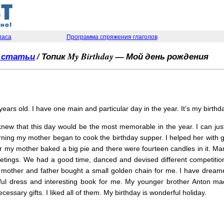
паса
Программа спряжения глаголов
, статьи
/ Топик My Birthday — Мой день рождения
ars old. I have one main and particular day in the year. It’s my birthd
new that this day would be the most memorable in the year. I can just 
ning my mother began to cook the birthday supper. I helped her with gr
r my mother baked a big pie and there were fourteen candles in it. M
greetings. We had a good time, danced and devised different competition
mother and father bought a small golden chain for me. I have dreamed
ul dress and interesting book for me. My younger brother Anton ma
essary gifts. I liked all of them. My birthday is wonderful holiday.