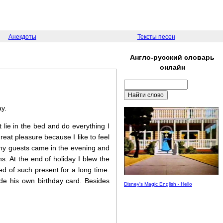
Анекдоты
Тексты песен
Англо-русский словарь
онлайн
ay.
lie in the bed and do everything I
eat pleasure because I like to feel
any guests came in the evening and
s. At the end of holiday I blew the
 of such present for a long time.
de his own birthday card. Besides
Disney's Magic English - Hello