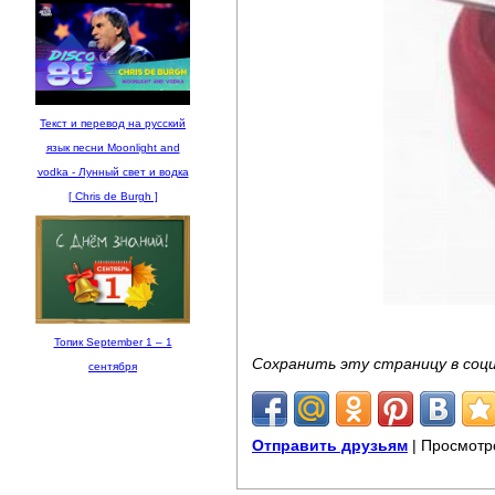
Текст и перевод на русский
язык песни Moonlight and
vodka - Лунный свет и водка
[ Chris de Burgh ]
Топик September 1 – 1
Сохранить эту страницу в соц
сентября
Отправить друзьям
| Просмотр