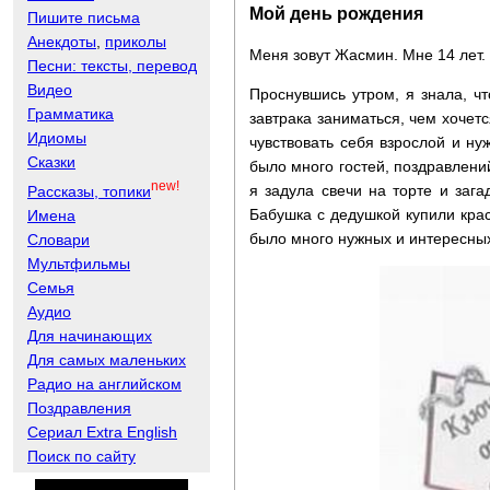
Мой день рождения
Пишите письма
Анекдоты
,
приколы
Меня зовут Жасмин. Мне 14 лет.
Песни: тексты, перевод
Видео
Проснувшись утром, я знала, ч
Грамматика
завтрака заниматься, чем хочет
Идиомы
чувствовать себя взрослой и ну
Сказки
было много гостей, поздравлени
new!
я задула свечи на торте и заг
Рассказы, топики
Бабушка с дедушкой купили кра
Имена
было много нужных и интересных
Словари
Мультфильмы
Семья
Аудио
Для начинающих
Для самых маленьких
Радио на английском
Поздравления
Сериал Extra English
Поиск по сайту