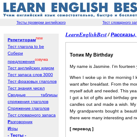
Тесты проверки английского
Тест словарного за
LearnEnglishBest
/
Рассказы
new
Репетиторам
Тест глагола to be
Собери
Топик My Birthday
озвучка
предложения
My name is Jasmine. I’m fourteen ye
Тест английских идиом
Тест запаса слов 3000
When I woke up in the morning I k
Тест фразовых глаголов
want after breakfast. From the mor
Тест знания чисел
myself adult and needed. This yea
Сводные таблицы
I got a lot of gifts and birthday 
спряжения глаголов
candles out and made a wish. My 
Спряжение глаголов
My grandparents bought a beautif
Тест словарного запаса
there were many interesting and nec
Р
азговорник
И
гры
[ перевод ]
- Тесты -