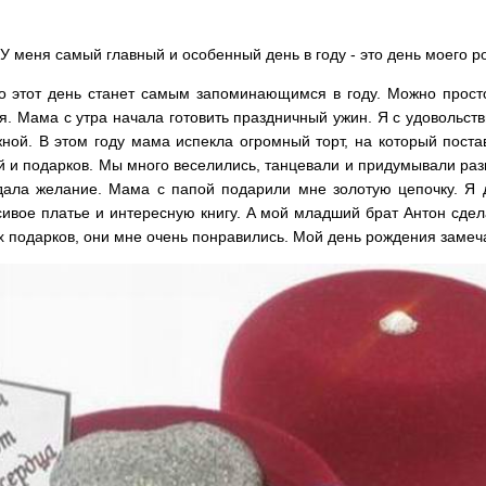
 У меня самый главный и особенный день в году - это день моего р
то этот день станет самым запоминающимся в году. Можно просто
ся. Мама с утра начала готовить праздничный ужин. Я с удовольст
жной. В этом году мама испекла огромный торт, на который пост
й и подарков. Мы много веселились, танцевали и придумывали раз
адала желание. Мама с папой подарили мне золотую цепочку. Я 
сивое платье и интересную книгу. А мой младший брат Антон сдел
 подарков, они мне очень понравились. Мой день рождения замеч