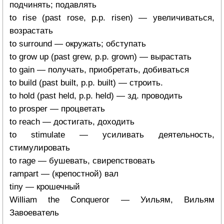
подчинять; подавлять
to rise (past rose, p.p. risen) — увеличиваться,
возрастать
to surround — окружать; обступать
to grow up (past grew, p.p. grown) — вырастать
to gain — получать, приобретать, добиваться
to build (past built, p.p. built) — строить.
to hold (past held, p.p. held) — зд. проводить
to prosper — процветать
to reach — достигать, доходить
to stimulate — усиливать деятельность,
стимулировать
to rage — бушевать, свирепствовать
rampart — (крепостной) вал
tiny — крошечный
William the Conqueror — Уильям, Вильям
Завоеватель