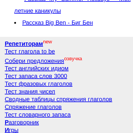
летние каникулы
Рассказ Big Ben - Биг Бен
new
Репетиторам
Тест глагола to be
озвучка
Собери предложения
Тест английских идиом
Тест запаса слов 3000
Тест фразовых глаголов
Тест знания чисел
Сводные таблицы спряжения глаголов
Спряжение глаголов
Тест словарного запаса
Р
азговорник
И
гры