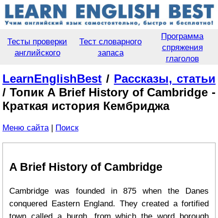
Программа
Тесты проверки
Тест словарного
спряжения
английского
запаса
глаголов
LearnEnglishBest
/
Рассказы, статьи
/ Топик A Brief History of Cambridge -
Краткая история Кембриджа
Меню сайта
|
Поиск
A Brief History of Cambridge
Cambridge was founded in 875 when the Danes
conquered Eastern England. They created a fortified
town called a burgh, from which the word borough