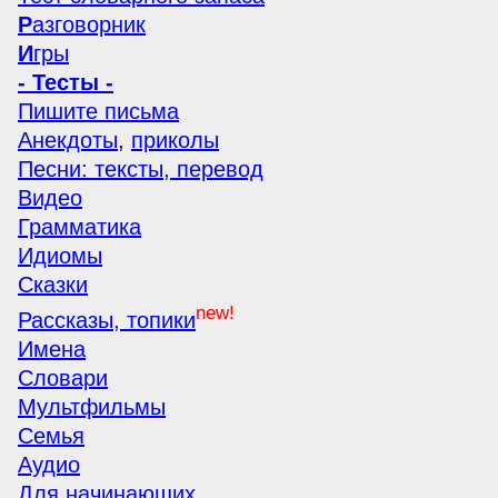
Р
азговорник
И
гры
- Тесты -
Пишите письма
Анекдоты
,
приколы
Песни: тексты, перевод
Видео
Грамматика
Идиомы
Сказки
new!
Рассказы, топики
Имена
Словари
Мультфильмы
Семья
Аудио
Для начинающих