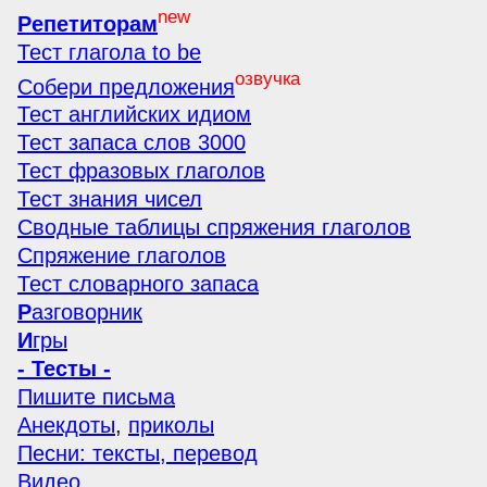
new
Репетиторам
Тест глагола to be
озвучка
Собери предложения
Тест английских идиом
Тест запаса слов 3000
Тест фразовых глаголов
Тест знания чисел
Сводные таблицы спряжения глаголов
Спряжение глаголов
Тест словарного запаса
Р
азговорник
И
гры
- Тесты -
Пишите письма
Анекдоты
,
приколы
Песни: тексты, перевод
Видео