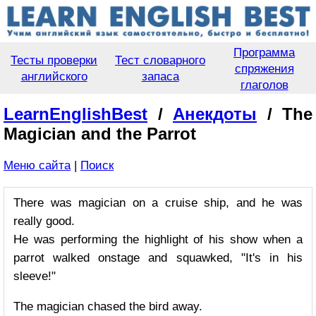
Программа
Тесты проверки
Тест словарного
спряжения
английского
запаса
глаголов
LearnEnglishBest
/
Анекдоты
/ The
Magician and the Parrot
Меню сайта
|
Поиск
There was magician on a cruise ship, and he was
really good.
He was performing the highlight of his show when a
parrot walked onstage and squawked, "It's in his
sleeve!"
The magician chased the bird away.