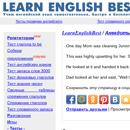
Тесты проверки английского
Тест словарного за
LearnEnglishBest
/
Анекдот
new
Репетиторам
Тест глагола to be
One day Mom was cleaning Junior'
Собери
This was highly upsetting for her.
озвучка
предложения
Тест английских идиом
He looked at it and handed it back
Тест запаса слов 3000
Dad looked at her and said, "Well I
Тест фразовых глаголов
Тест знания чисел
Сохранить эту страницу в соц
Сводные таблицы
спряжения глаголов
Спряжение глаголов
Отправить друзьям
| Просмотр
Тест словарного запаса
Р
азговорник
И
гры
- Тесты -