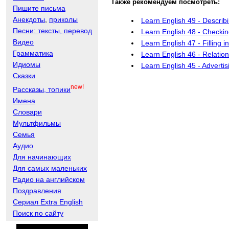
Также рекомендуем посмотреть:
Пишите письма
Анекдоты
,
приколы
Learn English 49 - Describ
Песни: тексты, перевод
Learn English 48 - Checkin
Видео
Learn English 47 - Filling 
Грамматика
Learn English 46 - Relatio
Идиомы
Learn English 45 - Adverti
Сказки
new!
Рассказы, топики
Имена
Словари
Мультфильмы
Семья
Аудио
Для начинающих
Для самых маленьких
Радио на английском
Поздравления
Сериал Extra English
Поиск по сайту