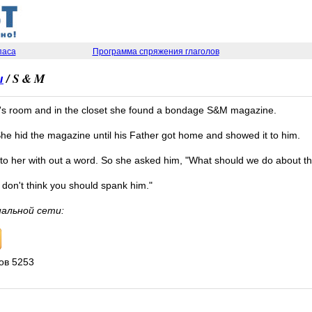
паса
Программа спряжения глаголов
ы
/ S & M
s room and in the closet she found a bondage S&M magazine.
 She hid the magazine until his Father got home and showed it to him.
 to her with out a word. So she asked him, "What should we do about th
 don't think you should spank him."
иальной сети:
ов 5253