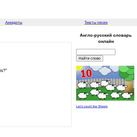
Анекдоты
Тексты песен
Англо-русский словарь
онлайн
is?"
Let's count the Sheep