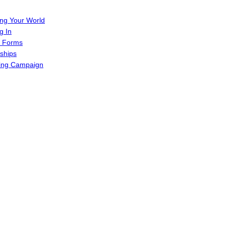
ing Your World
g In
in Forms
nships
sing Campaign