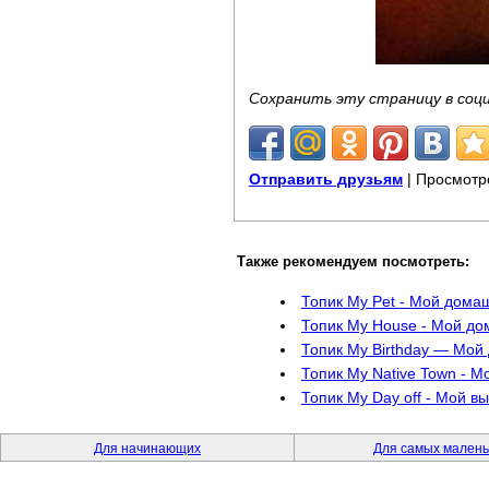
Сохранить эту страницу в соц
Отправить друзьям
| Просмотр
Также рекомендуем посмотреть:
Топик My Pet - Мой дома
Топик My House - Мой до
Топик My Birthday — Мой
Топик My Native Town - М
Топик My Day off - Мой в
Для начинающих
Для самых малень