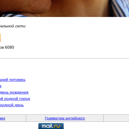
иальной сети:
ов 6080
шний питомец
м
 день рождения
ой родной город
ыходной день
ких
Грамматика английского