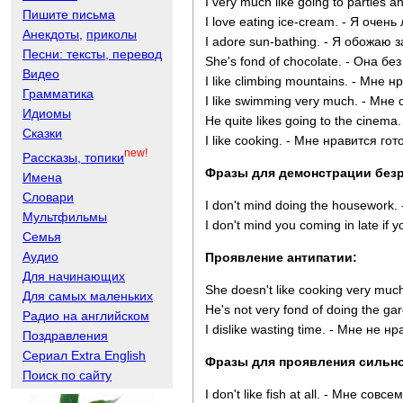
I very much like going to partie
Пишите письма
I love eating ice-cream. - Я оче
Анекдоты
,
приколы
I adore sun-bathing. - Я обожаю з
Песни: тексты, перевод
She's fond of chocolate. - Она бе
Видео
I like climbing mountains. - Мне 
Грамматика
I like swimming very much. - Мне
Идиомы
He quite likes going to the cinem
Сказки
I like cooking. - Мне нравится гот
new!
Рассказы, топики
Фразы для демонстрации безр
Имена
Словари
I don't mind doing the housework.
Мультфильмы
I don't mind you coming in late i
Семья
Аудио
Проявление антипатии:
Для начинающих
She doesn't like cooking very muc
Для самых маленьких
He's not very fond of doing the g
Радио на английском
I dislike wasting time. - Мне не н
Поздравления
Сериал Extra English
Фразы для проявления сильно
Поиск по сайту
I don't like fish at all. - Мне сов