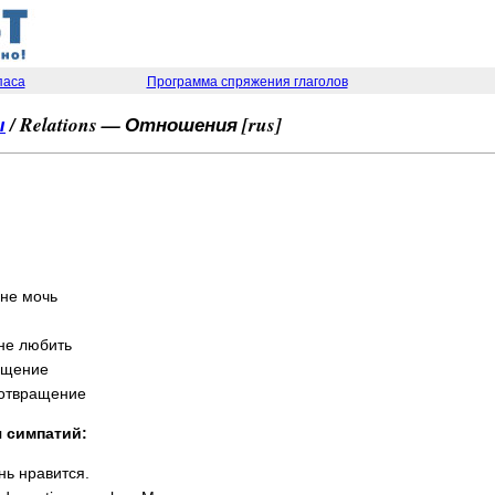
паса
Программа спряжения глаголов
ы
/ Relations — Отношения [rus]
 не мочь
 не любить
ращение
ь отвращение
 симпатий:
ень нравится.