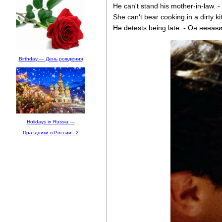
He can't stand his mother-in-law.
She can't bear cooking in a dirty 
He detests being late. - Он нена
Birthday — День рождения
Holidays in Russia —
Праздники в России - 2