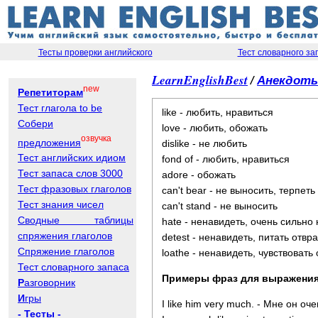
Тесты проверки английского
Тест словарного за
LearnEnglishBest
/
Анекдот
new
Репетиторам
Тест глагола to be
like - любить, нравиться
Собери
love - любить, обожать
озвучка
предложения
dislike - не любить
Тест английских идиом
fond of - любить, нравиться
Тест запаса слов 3000
adore - обожать
Тест фразовых глаголов
can't bear - не выносить, терпеть
Тест знания чисел
can't stand - не выносить
Сводные таблицы
hate - ненавидеть, очень сильно
спряжения глаголов
detest - ненавидеть, питать отв
Спряжение глаголов
loathe - ненавидеть, чувствоват
Тест словарного запаса
Примеры фраз для выражения
Р
азговорник
И
гры
I like him very much. - Мне он оч
- Тесты -