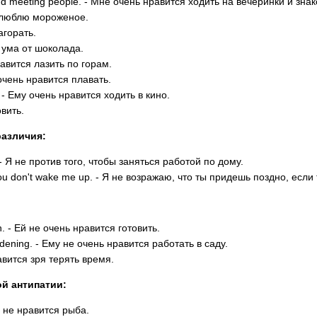
s and meeting people. - Мне очень нравится ходить на вечеринки и зн
нь люблю мороженое.
агорать.
з ума от шоколада.
нравится лазить по горам.
 очень нравится плавать.
a. - Ему очень нравится ходить в кино.
овить.
азличия:
 - Я не против того, чтобы заняться работой по дому.
f you don't wake me up. - Я не возражаю, что ты придешь поздно, есл
h. - Ей не очень нравится готовить.
ardening. - Ему не очень нравится работать в саду.
равится зря терять время.
й антипатии:
сем не нравится рыба.