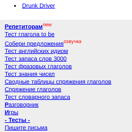
Drunk Driver
new
Репетиторам
Тест глагола to be
озвучка
Собери предложения
Тест английских идиом
Тест запаса слов 3000
Тест фразовых глаголов
Тест знания чисел
Сводные таблицы спряжения глаголов
Спряжение глаголов
Тест словарного запаса
Р
азговорник
И
гры
- Тесты -
Пишите письма