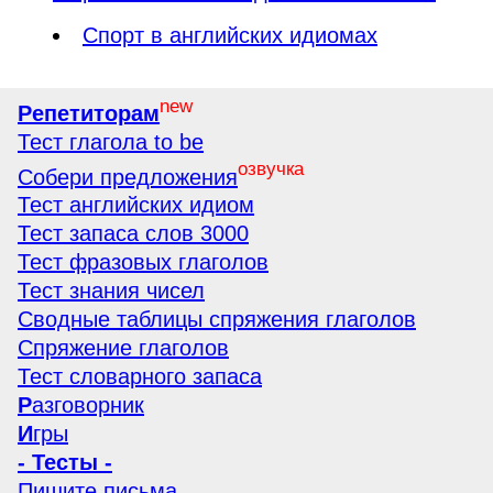
Спорт в английских идиомах
new
Репетиторам
Тест глагола to be
озвучка
Собери предложения
Тест английских идиом
Тест запаса слов 3000
Тест фразовых глаголов
Тест знания чисел
Сводные таблицы спряжения глаголов
Спряжение глаголов
Тест словарного запаса
Р
азговорник
И
гры
- Тесты -
Пишите письма