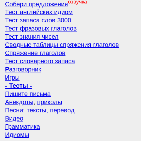
озвучка
Собери предложения
Тест английских идиом
Тест запаса слов 3000
Тест фразовых глаголов
Тест знания чисел
Сводные таблицы спряжения глаголов
Спряжение глаголов
Тест словарного запаса
Р
азговорник
И
гры
- Тесты -
Пишите письма
Анекдоты
,
приколы
Песни: тексты, перевод
Видео
Грамматика
Идиомы