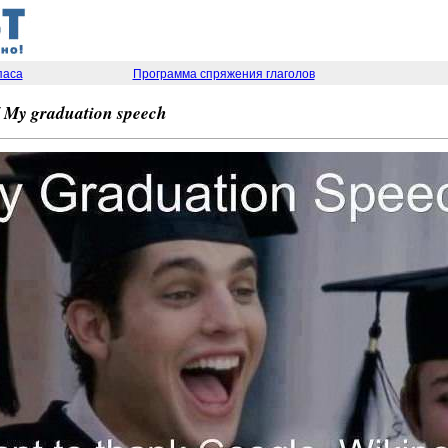
паса
Программа спряжения глаголов
 My graduation speech