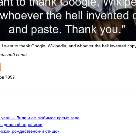
I want to thank Google, Wikipedia, and whoever the hell invented cop
иальной сети:
ов 7957
e of year — Лили и ее любимое время года
рь деловой переписки
лийский рождественский стишок