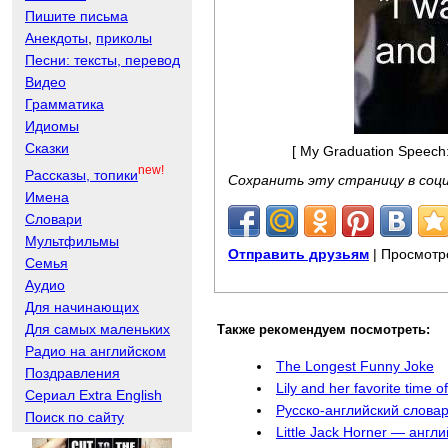
Пишите письма
Анекдоты
,
приколы
Песни: тексты, перевод
Видео
Грамматика
Идиомы
Сказки
[ My Graduation Speech: 
new!
Рассказы, топики
Сохранить эту страницу в соц
Имена
Словари
Мультфильмы
Отправить друзьям
| Просмотр
Семья
Аудио
Для начинающих
Для самых маленьких
Также рекомендуем посмотреть:
Радио на английском
The Longest Funny Joke
Поздравления
Lily and her favorite tim
Сериал Extra English
Русско-английский слова
Поиск по сайту
Little Jack Horner — анг