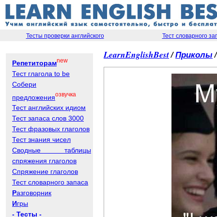
Тесты проверки английского
Тест словарного за
LearnEnglishBest
/
Приколы
/
new
Репетиторам
Тест глагола to be
Собери
озвучка
предложения
Тест английских идиом
Тест запаса слов 3000
Тест фразовых глаголов
Тест знания чисел
Сводные таблицы
спряжения глаголов
Спряжение глаголов
Тест словарного запаса
Р
азговорник
И
гры
- Тесты -