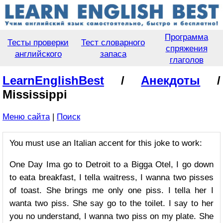
Программа
Тесты проверки
Тест словарного
спряжения
английского
запаса
глаголов
LearnEnglishBest
/
Анекдоты
/
Mississippi
Меню сайта
|
Поиск
You must use an Italian accent for this joke to work:
One Day Ima go to Detroit to a Bigga Otel, I go down
to eata breakfast, I tella waitress, I wanna two pisses
of toast. She brings me only one piss. I tella her I
wanta two piss. She say go to the toilet. I say to her
you no understand, I wanna two piss on my plate. She