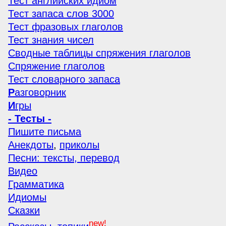
Тест английских идиом
Тест запаса слов 3000
Тест фразовых глаголов
Тест знания чисел
Сводные таблицы спряжения глаголов
Спряжение глаголов
Тест словарного запаса
Р
азговорник
И
гры
- Тесты -
Пишите письма
Анекдоты
,
приколы
Песни: тексты, перевод
Видео
Грамматика
Идиомы
Сказки
new!