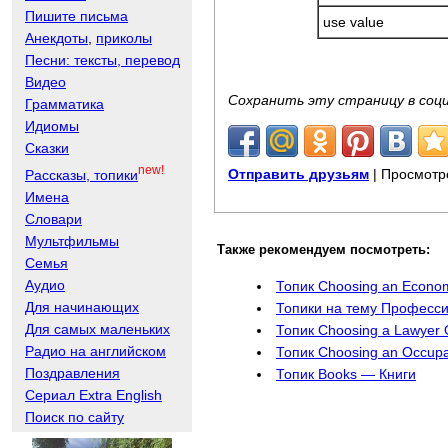
Пишите письма
use value
Анекдоты
,
приколы
Песни: тексты, перевод
Видео
Сохранить эту страницу в соц
Грамматика
Идиомы
Сказки
new!
Отправить друзьям
| Просмотр
Рассказы, топики
Имена
Словари
Мультфильмы
Также рекомендуем посмотреть:
Семья
Аудио
Топик Choosing an Econo
Для начинающих
Топики на тему Професс
Для самых маленьких
Топик Choosing a Lawyer
Радио на английском
Топик Choosing an Occup
Поздравления
Топик Books — Книги
Сериал Extra English
Поиск по сайту