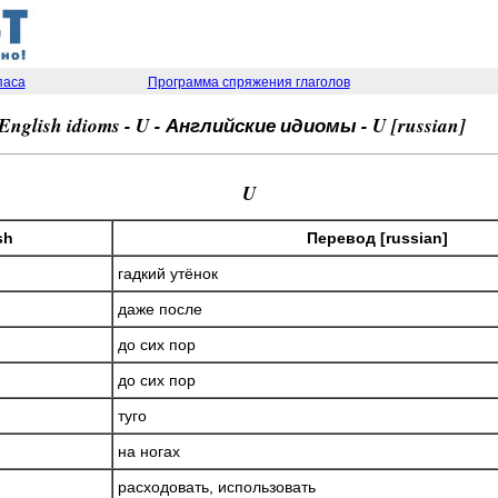
паса
Программа спряжения глаголов
 English idioms - U - Английские идиомы - U [russian]
U
sh
Перевод [russian]
гадкий утёнок
даже после
до сих пор
до сих пор
туго
на ногах
расходовать, использовать