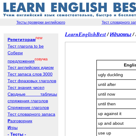
Тесты проверки английского
Тест словарного за
LearnEnglishBest
/
Идиомы
/
new
Репетиторам
Тест глагола to be
Собери
озвучка
предложения
Engli
Тест английских идиом
Тест запаса слов 3000
ugly duckling
Тест фразовых глаголов
until after
Тест знания чисел
until now
Сводные таблицы
спряжения глаголов
until then
Спряжение глаголов
up against it
Тест словарного запаса
Р
азговорник
up and about
И
гры
use up
- Тесты -