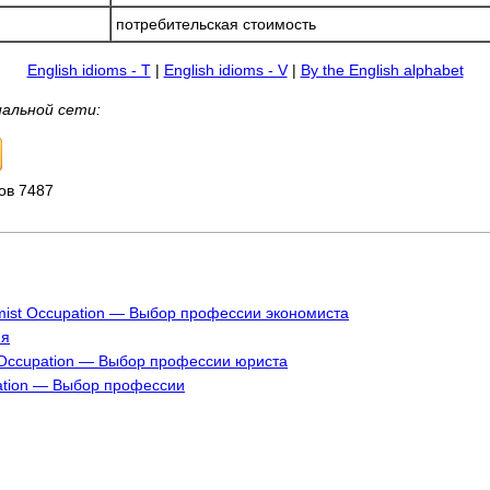
потребительская стоимость
English idioms - T
|
English idioms - V
|
By the English alphabet
иальной сети:
ов 7487
mist Occupation — Выбор профессии экономиста
ия
 Occupation — Выбор профессии юриста
ation — Выбор профессии